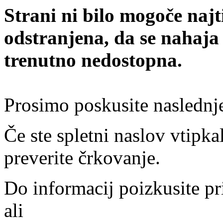
Strani ni bilo mogoče najt
odstranjena, da se nahaja
trenutno nedostopna.
Prosimo poskusite naslednj
Če ste spletni naslov vtipkal
preverite črkovanje.
Do informacij poizkusite pr
ali