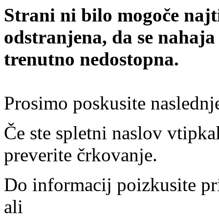
Strani ni bilo mogoče najt
odstranjena, da se nahaja
trenutno nedostopna.
Prosimo poskusite naslednj
Če ste spletni naslov vtipkal
preverite črkovanje.
Do informacij poizkusite pr
ali