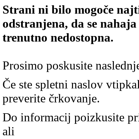
Strani ni bilo mogoče najt
odstranjena, da se nahaja
trenutno nedostopna.
Prosimo poskusite naslednj
Če ste spletni naslov vtipkal
preverite črkovanje.
Do informacij poizkusite pr
ali