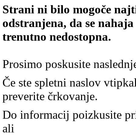
Strani ni bilo mogoče najt
odstranjena, da se nahaja
trenutno nedostopna.
Prosimo poskusite naslednj
Če ste spletni naslov vtipkal
preverite črkovanje.
Do informacij poizkusite pr
ali