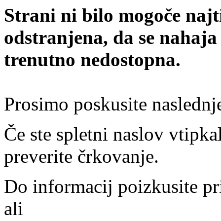
Strani ni bilo mogoče najt
odstranjena, da se nahaja
trenutno nedostopna.
Prosimo poskusite naslednj
Če ste spletni naslov vtipkal
preverite črkovanje.
Do informacij poizkusite pr
ali