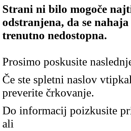
Strani ni bilo mogoče najt
odstranjena, da se nahaja
trenutno nedostopna.
Prosimo poskusite naslednj
Če ste spletni naslov vtipkal
preverite črkovanje.
Do informacij poizkusite pr
ali