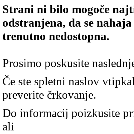
Strani ni bilo mogoče najt
odstranjena, da se nahaja
trenutno nedostopna.
Prosimo poskusite naslednj
Če ste spletni naslov vtipkal
preverite črkovanje.
Do informacij poizkusite pr
ali