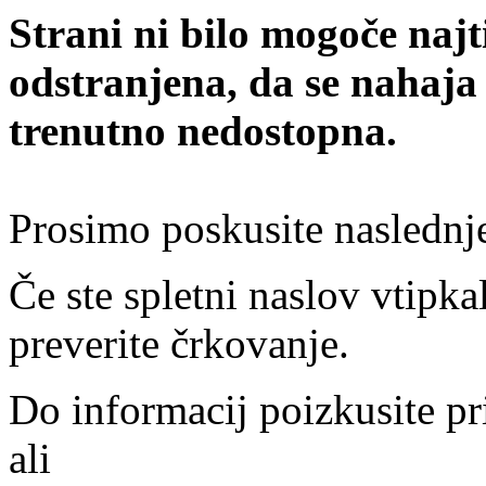
Strani ni bilo mogoče najt
odstranjena, da se nahaja
trenutno nedostopna.
Prosimo poskusite naslednj
Če ste spletni naslov vtipkal
preverite črkovanje.
Do informacij poizkusite pr
ali