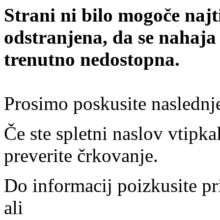
Strani ni bilo mogoče najt
odstranjena, da se nahaja
trenutno nedostopna.
Prosimo poskusite naslednj
Če ste spletni naslov vtipkal
preverite črkovanje.
Do informacij poizkusite pr
ali