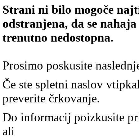
Strani ni bilo mogoče najt
odstranjena, da se nahaja
trenutno nedostopna.
Prosimo poskusite naslednj
Če ste spletni naslov vtipkal
preverite črkovanje.
Do informacij poizkusite pr
ali