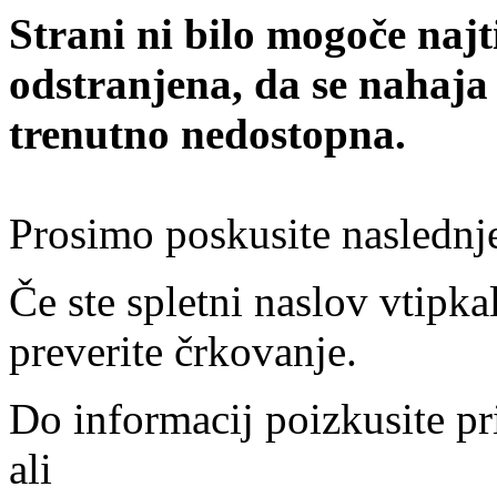
Strani ni bilo mogoče najt
odstranjena, da se nahaja
trenutno nedostopna.
Prosimo poskusite naslednj
Če ste spletni naslov vtipkal
preverite črkovanje.
Do informacij poizkusite pr
ali