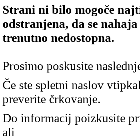
Strani ni bilo mogoče najt
odstranjena, da se nahaja
trenutno nedostopna.
Prosimo poskusite naslednj
Če ste spletni naslov vtipkal
preverite črkovanje.
Do informacij poizkusite pr
ali