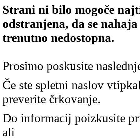
Strani ni bilo mogoče najt
odstranjena, da se nahaja
trenutno nedostopna.
Prosimo poskusite naslednj
Če ste spletni naslov vtipkal
preverite črkovanje.
Do informacij poizkusite pr
ali