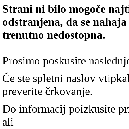
Strani ni bilo mogoče najt
odstranjena, da se nahaja
trenutno nedostopna.
Prosimo poskusite naslednj
Če ste spletni naslov vtipkal
preverite črkovanje.
Do informacij poizkusite pr
ali