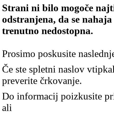
Strani ni bilo mogoče najt
odstranjena, da se nahaja
trenutno nedostopna.
Prosimo poskusite naslednj
Če ste spletni naslov vtipkal
preverite črkovanje.
Do informacij poizkusite pr
ali