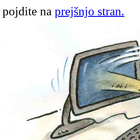
pojdite na
prejšnjo stran.