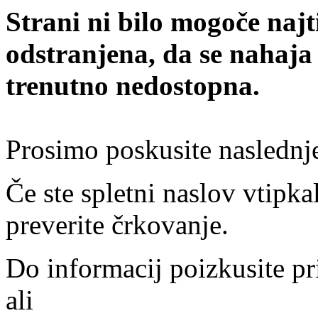
Strani ni bilo mogoče najt
odstranjena, da se nahaja
trenutno nedostopna.
Prosimo poskusite naslednj
Če ste spletni naslov vtipkal
preverite črkovanje.
Do informacij poizkusite pr
ali