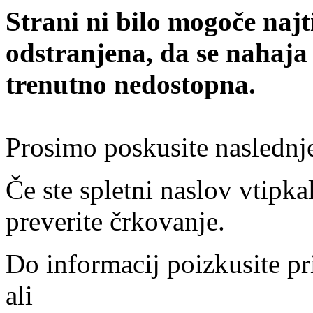
Strani ni bilo mogoče najt
odstranjena, da se nahaja
trenutno nedostopna.
Prosimo poskusite naslednj
Če ste spletni naslov vtipkal
preverite črkovanje.
Do informacij poizkusite pr
ali