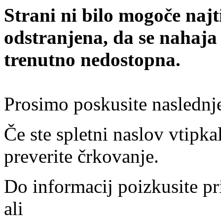
Strani ni bilo mogoče najt
odstranjena, da se nahaja
trenutno nedostopna.
Prosimo poskusite naslednj
Če ste spletni naslov vtipkal
preverite črkovanje.
Do informacij poizkusite pr
ali