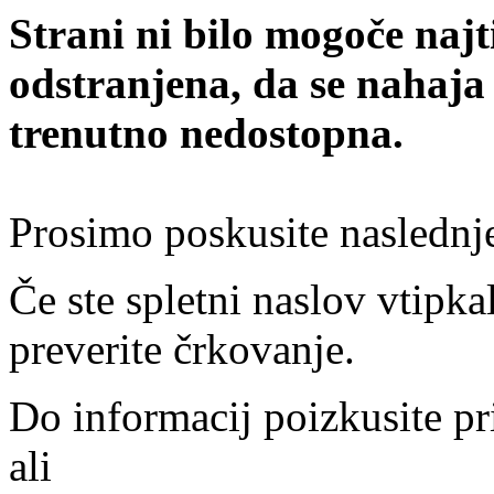
Strani ni bilo mogoče najt
odstranjena, da se nahaja
trenutno nedostopna.
Prosimo poskusite naslednj
Če ste spletni naslov vtipkal
preverite črkovanje.
Do informacij poizkusite pr
ali