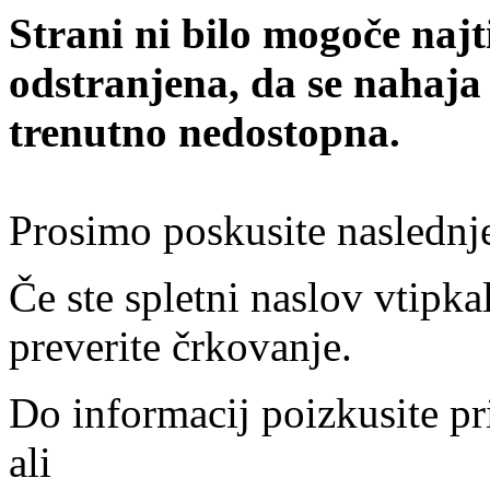
Strani ni bilo mogoče najt
odstranjena, da se nahaja
trenutno nedostopna.
Prosimo poskusite naslednj
Če ste spletni naslov vtipkal
preverite črkovanje.
Do informacij poizkusite pr
ali