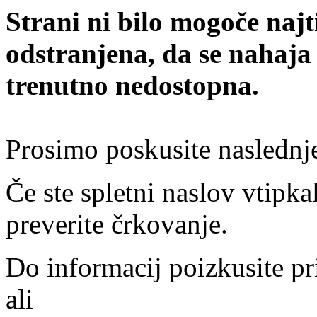
Strani ni bilo mogoče najt
odstranjena, da se nahaja
trenutno nedostopna.
Prosimo poskusite naslednj
Če ste spletni naslov vtipkal
preverite črkovanje.
Do informacij poizkusite pr
ali