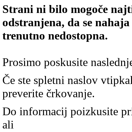
Strani ni bilo mogoče najt
odstranjena, da se nahaja
trenutno nedostopna.
Prosimo poskusite naslednj
Če ste spletni naslov vtipkal
preverite črkovanje.
Do informacij poizkusite pr
ali