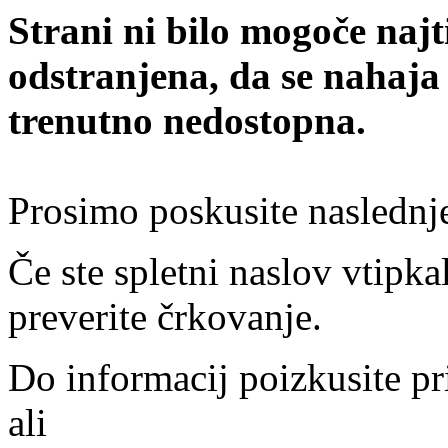
Strani ni bilo mogoče najt
odstranjena, da se nahaja
trenutno nedostopna.
Prosimo poskusite naslednj
Če ste spletni naslov vtipkal
preverite črkovanje.
Do informacij poizkusite pr
ali