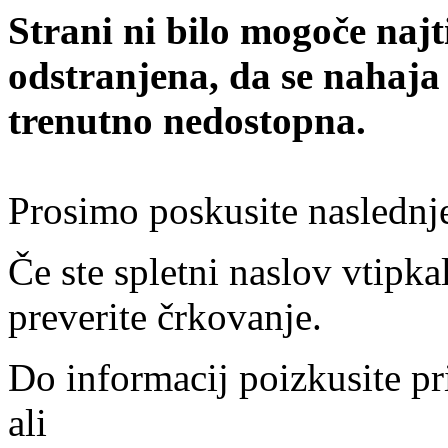
Strani ni bilo mogoče najt
odstranjena, da se nahaja
trenutno nedostopna.
Prosimo poskusite naslednj
Če ste spletni naslov vtipkal
preverite črkovanje.
Do informacij poizkusite pr
ali