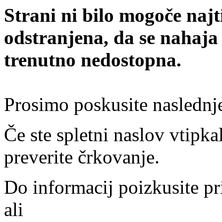
Strani ni bilo mogoče najt
odstranjena, da se nahaja
trenutno nedostopna.
Prosimo poskusite naslednj
Če ste spletni naslov vtipkal
preverite črkovanje.
Do informacij poizkusite pr
ali