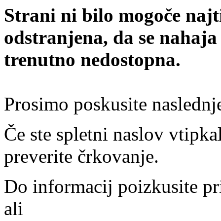
Strani ni bilo mogoče najt
odstranjena, da se nahaja
trenutno nedostopna.
Prosimo poskusite naslednj
Če ste spletni naslov vtipkal
preverite črkovanje.
Do informacij poizkusite pr
ali