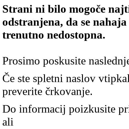
Strani ni bilo mogoče najt
odstranjena, da se nahaja
trenutno nedostopna.
Prosimo poskusite naslednj
Če ste spletni naslov vtipkal
preverite črkovanje.
Do informacij poizkusite pr
ali