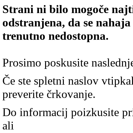
Strani ni bilo mogoče najt
odstranjena, da se nahaja
trenutno nedostopna.
Prosimo poskusite naslednj
Če ste spletni naslov vtipkal
preverite črkovanje.
Do informacij poizkusite pr
ali