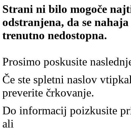
Strani ni bilo mogoče najt
odstranjena, da se nahaja
trenutno nedostopna.
Prosimo poskusite naslednj
Če ste spletni naslov vtipkal
preverite črkovanje.
Do informacij poizkusite pr
ali