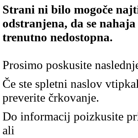
Strani ni bilo mogoče najt
odstranjena, da se nahaja
trenutno nedostopna.
Prosimo poskusite naslednj
Če ste spletni naslov vtipkal
preverite črkovanje.
Do informacij poizkusite pr
ali