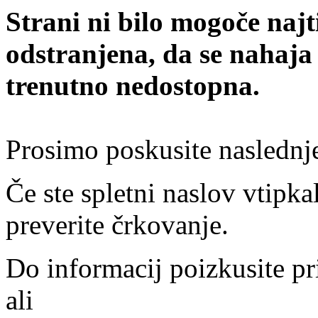
Strani ni bilo mogoče najt
odstranjena, da se nahaja
trenutno nedostopna.
Prosimo poskusite naslednj
Če ste spletni naslov vtipkal
preverite črkovanje.
Do informacij poizkusite pr
ali