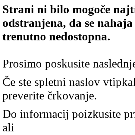
Strani ni bilo mogoče najt
odstranjena, da se nahaja
trenutno nedostopna.
Prosimo poskusite naslednj
Če ste spletni naslov vtipkal
preverite črkovanje.
Do informacij poizkusite pr
ali