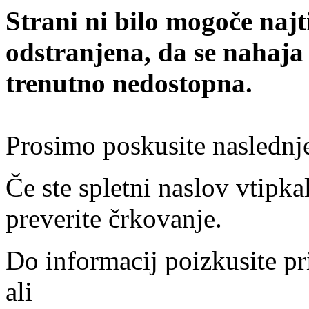
Strani ni bilo mogoče najt
odstranjena, da se nahaja
trenutno nedostopna.
Prosimo poskusite naslednj
Če ste spletni naslov vtipkal
preverite črkovanje.
Do informacij poizkusite pr
ali