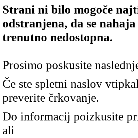
Strani ni bilo mogoče najt
odstranjena, da se nahaja
trenutno nedostopna.
Prosimo poskusite naslednj
Če ste spletni naslov vtipkal
preverite črkovanje.
Do informacij poizkusite pr
ali