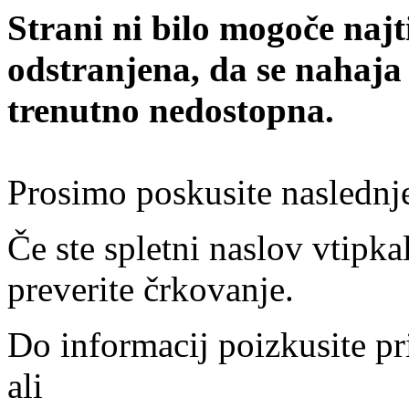
Strani ni bilo mogoče najt
odstranjena, da se nahaja
trenutno nedostopna.
Prosimo poskusite naslednj
Če ste spletni naslov vtipkal
preverite črkovanje.
Do informacij poizkusite pr
ali