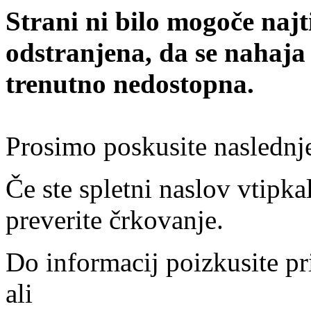
Strani ni bilo mogoče najt
odstranjena, da se nahaja
trenutno nedostopna.
Prosimo poskusite naslednj
Če ste spletni naslov vtipkal
preverite črkovanje.
Do informacij poizkusite pr
ali