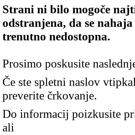
Strani ni bilo mogoče najt
odstranjena, da se nahaja
trenutno nedostopna.
Prosimo poskusite naslednj
Če ste spletni naslov vtipkal
preverite črkovanje.
Do informacij poizkusite pr
ali