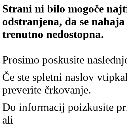
Strani ni bilo mogoče najt
odstranjena, da se nahaja
trenutno nedostopna.
Prosimo poskusite naslednj
Če ste spletni naslov vtipkal
preverite črkovanje.
Do informacij poizkusite pr
ali