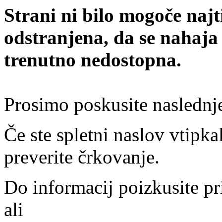
Strani ni bilo mogoče najt
odstranjena, da se nahaja
trenutno nedostopna.
Prosimo poskusite naslednj
Če ste spletni naslov vtipkal
preverite črkovanje.
Do informacij poizkusite pr
ali