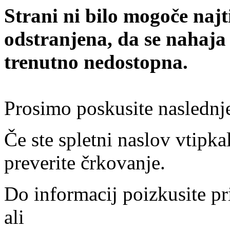
Strani ni bilo mogoče najt
odstranjena, da se nahaja
trenutno nedostopna.
Prosimo poskusite naslednj
Če ste spletni naslov vtipkal
preverite črkovanje.
Do informacij poizkusite pr
ali