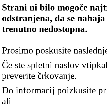
Strani ni bilo mogoče najt
odstranjena, da se nahaja
trenutno nedostopna.
Prosimo poskusite naslednj
Če ste spletni naslov vtipkal
preverite črkovanje.
Do informacij poizkusite pr
ali