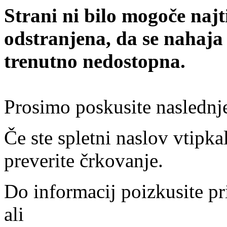
Strani ni bilo mogoče najt
odstranjena, da se nahaja
trenutno nedostopna.
Prosimo poskusite naslednj
Če ste spletni naslov vtipkal
preverite črkovanje.
Do informacij poizkusite pr
ali