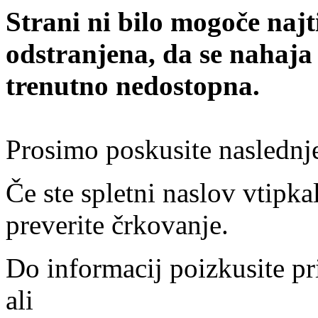
Strani ni bilo mogoče najt
odstranjena, da se nahaja
trenutno nedostopna.
Prosimo poskusite naslednj
Če ste spletni naslov vtipkal
preverite črkovanje.
Do informacij poizkusite pr
ali