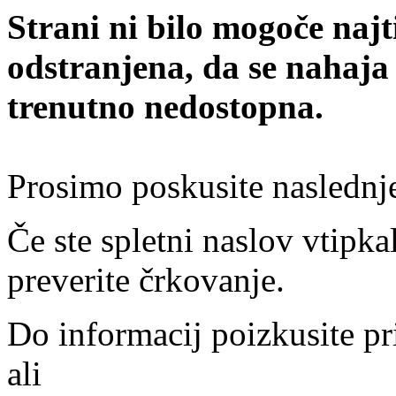
Strani ni bilo mogoče najt
odstranjena, da se nahaja
trenutno nedostopna.
Prosimo poskusite naslednj
Če ste spletni naslov vtipkal
preverite črkovanje.
Do informacij poizkusite pr
ali