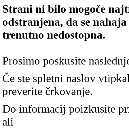
Strani ni bilo mogoče najt
odstranjena, da se nahaja
trenutno nedostopna.
Prosimo poskusite naslednj
Če ste spletni naslov vtipkal
preverite črkovanje.
Do informacij poizkusite pr
ali