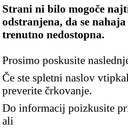
Strani ni bilo mogoče najt
odstranjena, da se nahaja
trenutno nedostopna.
Prosimo poskusite naslednj
Če ste spletni naslov vtipkal
preverite črkovanje.
Do informacij poizkusite pr
ali