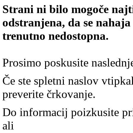
Strani ni bilo mogoče najt
odstranjena, da se nahaja
trenutno nedostopna.
Prosimo poskusite naslednj
Če ste spletni naslov vtipkal
preverite črkovanje.
Do informacij poizkusite pr
ali