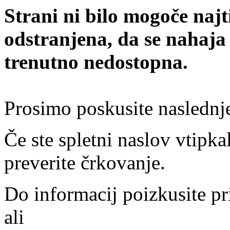
Strani ni bilo mogoče najt
odstranjena, da se nahaja
trenutno nedostopna.
Prosimo poskusite naslednj
Če ste spletni naslov vtipkal
preverite črkovanje.
Do informacij poizkusite pr
ali