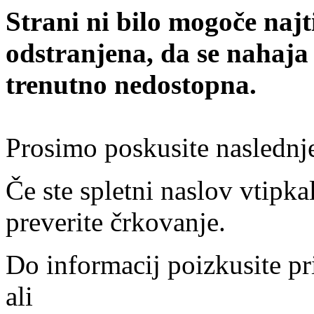
Strani ni bilo mogoče najt
odstranjena, da se nahaja
trenutno nedostopna.
Prosimo poskusite naslednj
Če ste spletni naslov vtipkal
preverite črkovanje.
Do informacij poizkusite pr
ali