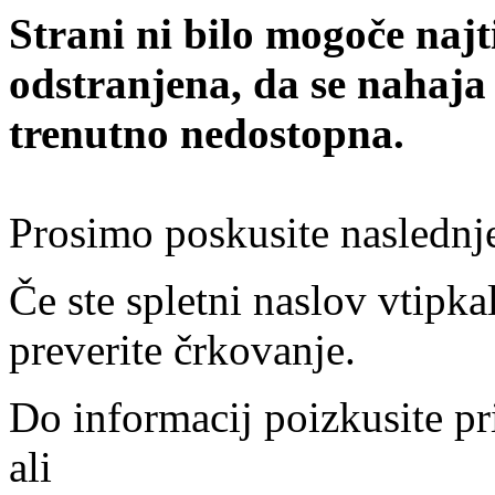
Strani ni bilo mogoče najt
odstranjena, da se nahaja
trenutno nedostopna.
Prosimo poskusite naslednj
Če ste spletni naslov vtipkal
preverite črkovanje.
Do informacij poizkusite pr
ali